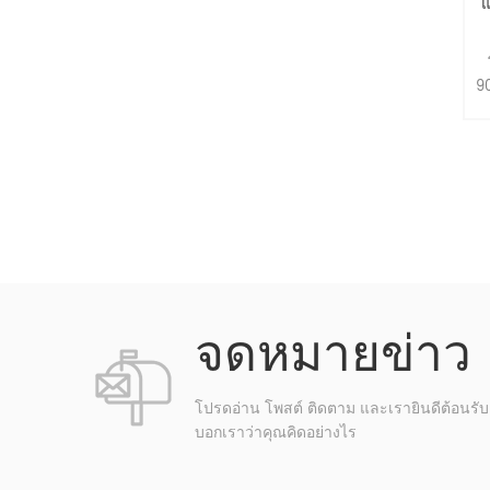
แ
90
พั
เ
จดหมายข่าว
โปรดอ่าน โพสต์ ติดตาม และเรายินดีต้อนรับค
บอกเราว่าคุณคิดอย่างไร