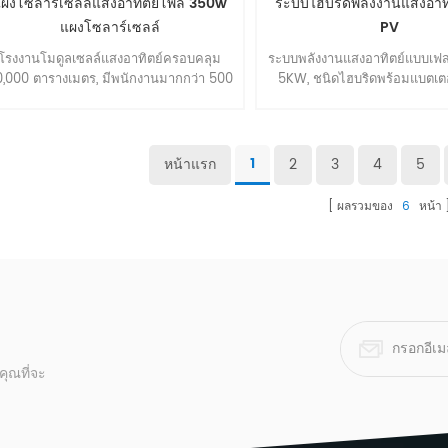
ผงโซลาร์เซลล์แสงอาทิตย์โพลี 350w
ระบบไฮบริดพลังงานแสงอาท
แผงโซลาร์เซลล์
PV
โรงงานโมดูลเซลล์แสงอาทิตย์ครอบคลุม
ระบบพลังงานแสงอาทิตย์แบบเฟ
,000 ตารางเมตร, มีพนักงานมากกว่า 500
5KW, ชนิดไฮบริดพร้อมแบตเตอ
คน. โดยเน้นที่การจัดการ, การวิจัยและ
เหมาะสำหรับบ้านอัจฉริ
ฒนา, ผลิตผลิตภัณฑ์ระดับแนวหน้าอย่างต่อ
นื่อง. โมดูลมีตั้งแต่ 5W~520W และได้รับ
การรับรองโดย CE, TUV, UL, IEC61215,
หน้าแรก
2
3
4
5
1
IEC61730, CSA,CEC, JET.
ผลรวมของ
6
หน้า
ุณที่จะ