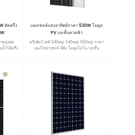
 ตัดครึ่ง
แผงเซลล์แสงอาทิตย์ราคา 530W โมดูล
5W
PV บนชั้นดาดฟ้า
าพสูงสุด
ครึ่งตัดโวลต์ 540wp 545wp 550wp ราคา
้ำได้ครึ่ง
แผงโซล่าเซลล์ 48v โมดูลโมโน บนชั้น
าทิตย์
ดาดฟ้า แผงเซลล์แสงอาทิตย์