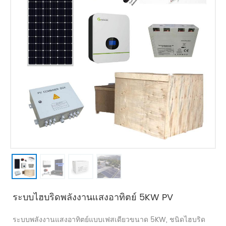
ระบบไฮบริดพลังงานแสงอาทิตย์ 5KW PV
ระบบพลังงานแสงอาทิตย์แบบเฟสเดียวขนาด 5KW, ชนิดไฮบริด