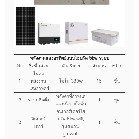
พลังงานแสงอาทิตย์แบบไฮบริด 5kw
ระบบ
No
ชื่อชิ้นส่วน
คำอธิบาย
จำนวน
หน่วย
โมดูล
1
พลังงาน
โมโน 380w
15
ชิ้น
แสงอาทิตย์
หลังคาที่กำหนด
2
ระบบติดตั้ง
1
ชุด
เองหรือขายึดพื้น
อินเวอร์เตอร์ไฮ
อินเวอร์
บริด 5kw,wifi,
3
1
ชิ้น
เตอร์
รุ่นขนาน,
growatt