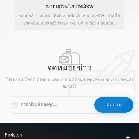
ระบบสุริยะไฮบริด3kw
งโซ
ระบบพลังงานแสงอาทิตย์แบบเฟสเดียวขนาด 3KW , ชนิดไฮ
แ
าค
บริดพร้อมแบตเตอรี่สำรอง. เหมาะสำหรับบ้านอัจฉริยะ.
เซ
ิด
ดูเพิ่มเติม
จดหมายข่าว
โปรดอ่าน โพสต์ ติดตาม และเรายินดีต้อนรับคุณที่จะบอกเราว่าคุณคิด
อย่างไร
ติดต่อเรา