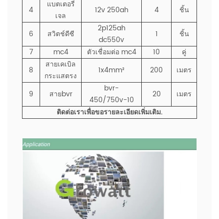
แบตเตอรี่
4
12v 250ah
4
ชิ้น
เจล
2p125ah
6
สวิตช์ดีซี
1
ชิ้น
dc550v
7
mc4
ตัวเชื่อมต่อ mc4
10
คู่
สายเคเบิล
8
1x4mm²
200
เมตร
กระแสตรง
bvr-
9
สายbvr
20
เมตร
450/750v-10
ติดต่อเราเพื่อขอรายละเอียดเพิ่มเติม.