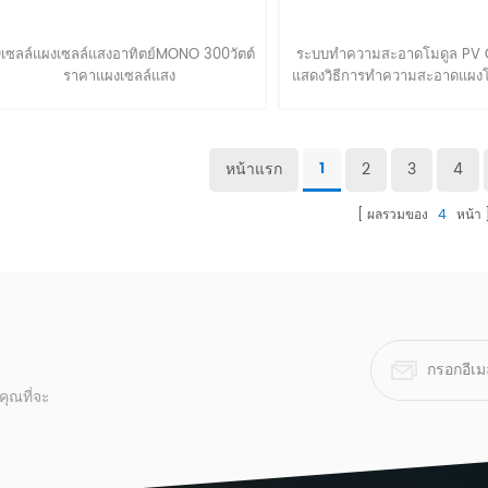
การใช้วัฏจักร 14.4-14.9v กร
สูงสุด 25a การชดเชยอุณหภูม
ใช้ลอย 13.6-13.8v การชดเชย
เซลล์แผงเซลล์แสงอาทิตย์MONO 300วัตต์
ระบบทำความสะอาดโมดูล PV 
-20mv/℃ ปลดปล่อยตัวเอง 25
ราคาแผงเซลล์แสง
แสดงวิธีการทำความสะอาดแผงโ
ความจุ หลังจากเก็บได้ 3 เดือน 9
อาทิตย์300วัตต์310วัตต์320วัตต์325วัตต์
สำหรับบริการทำความสะอาดที่อ
6 เดือน 82% หลังการเก็บรักษา 1
ระบบแผงหลังคาใช้
พาณิชยกรรม. ซึ่งสามารถเพิ่มป
ข้อกำหนดอุณหภูมิสิ่งแวดล้อม อ
ของสถานี PV และประหยัดเวลา
ปลดปล่อย -15-50℃ อุณหภูมิก
จ่าย.
หน้าแรก
2
3
4
1
40 ℃ อุณหภูมิในการจัดเก็บ
ความต้านทานภายใน&สูงสุด.ป
ผลรวมของ
4
หน้า
แบตเตอรี่ที่ชาร์จเต็มแล้วที่อุณ
(77 ℉) 4.5mΩ สูงสุด. กระแสไ
1500a(5s) กระแสไฟฟ้าลัดว
ขนาดและน้ำหนัก ระยะเวลา 3
กว้าง 173mm ความสูง 217mm 
222mm น้ำหนักอ้างอิง 30กก. 
การก่อสร้าง : การก่อสร้าง แผ่
คอนเทนเนอร์ ปิดบัง วาล์วนิรภัย
ตัวคั่น อิเล็กโทรไลต์ วัตถุดิบ ตะก
ุณที่จะ
ตะกั่ว หน้าท้อง หน้าท้อง ยาง
glass กรดซัลฟูริก