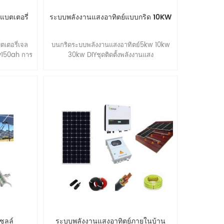
แบตเตอรี่
ระบบพลังงานแสงอาทิตย์แบบกริด 10KW
ตเตอรี่เจล
บนกริดระบบพลังงานแสงอาทิตย์5kw 10kw
2v150ah การ
30kw DIYชุดติดตั้งพลังงานแสง
บพลังงานแสง
อาทิตย์2kwบนกริดระบบพลังงานแสงอาทิตย์
AH : *บำรุง
ที่มีhoymiles microinverter
ลอดภัยไม่มี
จและการคาย
บอุณหภูมิสูง
่อยลึกที่ดี
ายละเอียด
จำนวนเซลล์ 6
สูงสุดที่ 25
0.8v) 100ah
8อา อัตรา 1
ุที่ได้รับ
0 ชั่วโมง)
 ℉) 100% 0
5% วิธีการ
25 ℃ (77 ℉)
เซลล์
ระบบพลังงานแสงอาทิตย์ภายในบ้าน