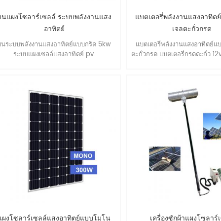
บนแผงโซลาร์เซลล์ ระบบพลังงานแสง
แบตเตอรี่พลังงานแสงอาทิตย์
อาทิตย์
เจลตะกั่วกรด
บนระบบพลังงานแสงอาทิตย์แบบกริด 5kw
แบตเตอรี่พลังงานแสงอาทิตย์แบ
ระบบแผงเซลล์แสงอาทิตย์ pv.
ตะกั่วกรด แบตเตอรี่กรดตะกั่ว 1
บำรุงรักษาฟรีเจลแบตเตอรี่ระบ
อาทิตย์ PV ใช้ กรดตะกั่ว 12V150
รักษาฟรี *สะดวกในการติดตั้ง *ป
รั่วซึม *ประสิทธิภาพการชาร์
ประจุที่ยอดเยี่ยม *ปรับให้เข้ากั
หรือต่ำ * ประสิทธิภาพการปลดปล
*อายุการใช้งานยาวนานขึ้น ร
สินค้า : พิกัดแรงดันไฟฟ้า 12v 
เซลล์ ออกแบบชีวิต 5-8 ปี ความจุ
℃ (77 ℉) อัตรา 10 ชม. (0.1c,1
อัตรา 3 ชม. (0.25c,10.8v) 76.
ชม.(0.55c,10.5v) 55.2อา ความจ
ผลกระทบจากอุณหภูมิ (อัตรา 1
40 ℃ (104 ℉) 103% 25 ℃ (77
℃ (32 ℉) 85% -15 ℃ (5 ℉) 6
ชาร์จ: การชาร์จแรงดันคงที่ที่ 
แผงโซลาร์เซลล์แสงอาทิตย์แบบโมโน
เครื่องซักผ้าแผงโซลาร์