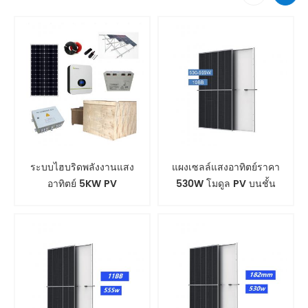
ระบบไฮบริดพลังงานแสง
แผงเซลล์แสงอาทิตย์ราคา
อาทิตย์ 5KW PV
530W โมดูล PV บนชั้น
ดาดฟ้า