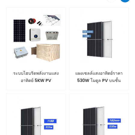
ระบบไฮบริดพลังงานแสง
แผงเซลล์แสงอาทิตย์ราคา
อาทิตย์ 5KW PV
530W โมดูล PV บนชั้น
ดาดฟ้า