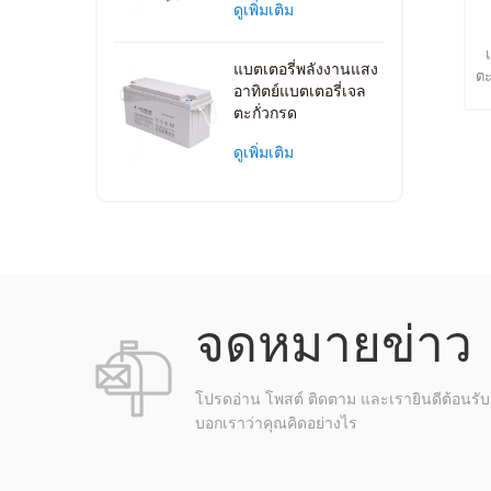
ดูเพิ่มเติม
แบตเตอรี่พลังงานแสง
ตะ
อาทิตย์แบตเตอรี่เจล
บ
ตะกั่วกรด
อา
รั
ดูเพิ่มเติม
ร
ป
ห
สิ
เซ
℃ 
อ
จดหมายข่าว
40
โปรดอ่าน โพสต์ ติดตาม และเรายินดีต้อนรับค
℃
บอกเราว่าคุณคิดอย่างไร
ชา
ส