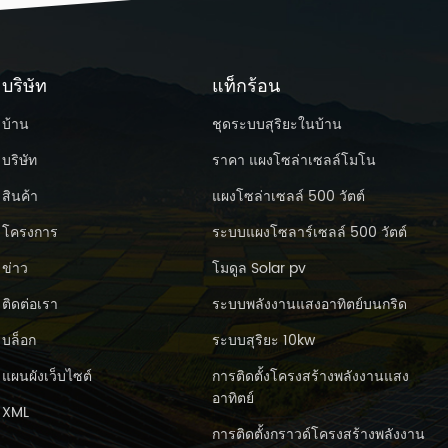
ใช้ลอย 13.6-13.8v การชดเชยอุณหภูมิ
20mv/℃ ปลดปล่อยตัวเอง 25 ℃ (77 ℉)
วามจุ หลังจากเก็บได้ 3 เดือน 91% หลังเก็บ
เดือน 82% หลังการเก็บรักษา 12 เดือน 64%
้อกำหนดอุณหภูมิสิ่งแวดล้อม อุณหภูมิการ
บริษัท
แท็กร้อน
ลดปล่อย -15-50℃ อุณหภูมิการชาร์จ 0-
40 ℃ อุณหภูมิในการจัดเก็บ -15-40℃
บ้าน
ชุดระบบสุริยะในบ้าน
ความต้านทานภายใน&สูงสุด.ปล่อยกระแส
บริษัท
ราคา แผงโซล่าเซลล์โมโน
แบตเตอรี่ที่ชาร์จเต็มแล้วที่อุณหภูมิ 25 ℃
(77 ℉) 4.5mΩ สูงสุด. กระแสไฟดิสชาร์จ
สินค้า
แผงโซล่าเซลล์ 500 วัตต์
1500a(5s) กระแสไฟฟ้าลัดวงจร 5000a
นาดและน้ำหนัก ระยะเวลา 330mm ความ
โครงการ
ระบบแผงโซลาร์เซลล์ 500 วัตต์
้าง 173mm ความสูง 217mm ความสูงรวม
222mm น้ำหนักอ้างอิง 30กก. แบตเตอรี่
ข่าว
โมดูล Solar pv
ารก่อสร้าง : การก่อสร้าง แผ่นบวก แผ่นลบ
อนเทนเนอร์ ปิดบัง วาล์วนิรภัย เทอร์มินัล
ติดต่อเรา
ระบบพลังงานแสงอาทิตย์บนกริด
วคั่น อิเล็กโทรไลต์ วัตถุดิบ ตะกั่ว dio xide
บล็อก
ระบบสุริยะ 10kw
ะกั่ว หน้าท้อง หน้าท้อง ยาง ทองแดง agm
glass กรดซัลฟูริก
แผนผังเว็บไซต์
การติดตั้งโครงสร้างพลังงานแสง
อาทิตย์
XML
การติดตั้งกราวด์โครงสร้างพลังงาน