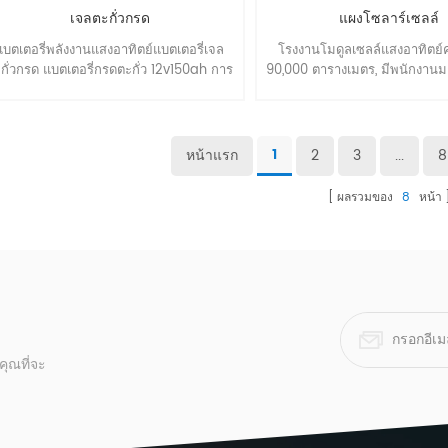
เจลตะกั่วกรด
แผงโซลาร์เซลล์
แบตเตอรี่พลังงานแสงอาทิตย์แบตเตอรี่เจล
โรงงานโมดูลเซลล์แสงอาทิตย
กั่วกรด แบตเตอรี่กรดตะกั่ว 12v150ah การ
90,000 ตารางเมตร, มีพนักงานม
ำรุงรักษาฟรีเจลแบตเตอรี่ระบบพลังงานแสง
คน. โดยเน้นที่การจัดการ, กา
ทิตย์ PV ใช้ กรดตะกั่ว 12V150AH : *บำรุง
พัฒนา, ผลิตผลิตภัณฑ์ระดับแนวห
กษาฟรี *สะดวกในการติดตั้ง *ปลอดภัยไม่มี
เนื่อง. โมดูลมีตั้งแต่ 5W~520W
ั่วซึม *ประสิทธิภาพการชาร์จและการคาย
การรับรองโดย CE, TUV, UL, I
หน้าแรก
2
3
...
8
1
ระจุที่ยอดเยี่ยม *ปรับให้เข้ากับอุณหภูมิสูง
IEC61730, CSA,CEC, J
รือต่ำ * ประสิทธิภาพการปลดปล่อยลึกที่ดี
ผลรวมของ
8
หน้า
*อายุการใช้งานยาวนานขึ้น รายละเอียด
นค้า : พิกัดแรงดันไฟฟ้า 12v จำนวนเซลล์ 6
ลล์ ออกแบบชีวิต 5-8 ปี ความจุสูงสุดที่ 25
(77 ℉) อัตรา 10 ชม. (0.1c,10.8v) 100ah
ัตรา 3 ชม. (0.25c,10.8v) 76.8อา อัตรา 1
ชม.(0.55c,10.5v) 55.2อา ความจุที่ได้รับ
ผลกระทบจากอุณหภูมิ (อัตรา 10 ชั่วโมง)
 ℃ (104 ℉) 103% 25 ℃ (77 ℉) 100% 0
ุณที่จะ
 (32 ℉) 85% -15 ℃ (5 ℉) 65% วิธีการ
ร์จ: การชาร์จแรงดันคงที่ที่ 25 ℃ (77 ℉)
การใช้วัฏจักร 14.4-14.9v กระแสไฟชาร์จ
ูงสุด 25a การชดเชยอุณหภูมิ -30mv/℃