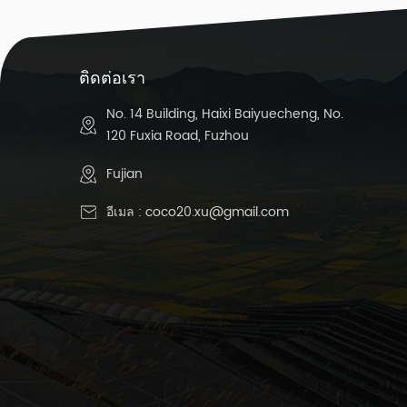
-
ค
6 
ติดต่อเรา
ข
ป
No. 14 Building, Haixi Baiyuecheng, No.
120 Fuxia Road, Fuzhou
Fujian
ข
อีเมล :
coco20.xu@gmail.com
กว
ก
ค
ตั
ต