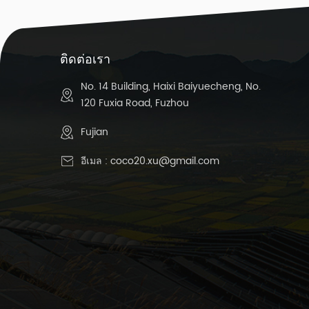
-
ค
6 
ติดต่อเรา
ข
ป
No. 14 Building, Haixi Baiyuecheng, No.
120 Fuxia Road, Fuzhou
Fujian
ข
อีเมล :
coco20.xu@gmail.com
กว
ก
ค
ตั
ต