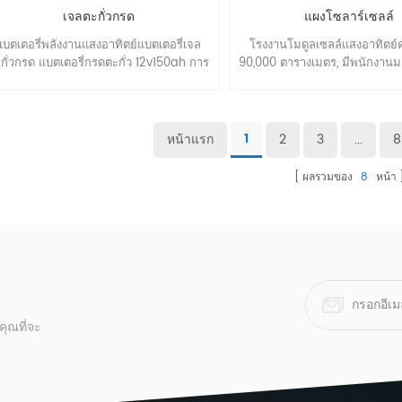
เจลตะกั่วกรด
แผงโซลาร์เซลล์
แบตเตอรี่พลังงานแสงอาทิตย์แบตเตอรี่เจล
โรงงานโมดูลเซลล์แสงอาทิตย
กั่วกรด แบตเตอรี่กรดตะกั่ว 12v150ah การ
90,000 ตารางเมตร, มีพนักงานม
ำรุงรักษาฟรีเจลแบตเตอรี่ระบบพลังงานแสง
คน. โดยเน้นที่การจัดการ, กา
ทิตย์ PV ใช้ กรดตะกั่ว 12V150AH : *บำรุง
พัฒนา, ผลิตผลิตภัณฑ์ระดับแนวห
กษาฟรี *สะดวกในการติดตั้ง *ปลอดภัยไม่มี
เนื่อง. โมดูลมีตั้งแต่ 5W~520W
ั่วซึม *ประสิทธิภาพการชาร์จและการคาย
การรับรองโดย CE, TUV, UL, I
หน้าแรก
2
3
...
8
1
ระจุที่ยอดเยี่ยม *ปรับให้เข้ากับอุณหภูมิสูง
IEC61730, CSA,CEC, J
รือต่ำ * ประสิทธิภาพการปลดปล่อยลึกที่ดี
ผลรวมของ
8
หน้า
*อายุการใช้งานยาวนานขึ้น รายละเอียด
นค้า : พิกัดแรงดันไฟฟ้า 12v จำนวนเซลล์ 6
ลล์ ออกแบบชีวิต 5-8 ปี ความจุสูงสุดที่ 25
(77 ℉) อัตรา 10 ชม. (0.1c,10.8v) 100ah
ัตรา 3 ชม. (0.25c,10.8v) 76.8อา อัตรา 1
ชม.(0.55c,10.5v) 55.2อา ความจุที่ได้รับ
ผลกระทบจากอุณหภูมิ (อัตรา 10 ชั่วโมง)
 ℃ (104 ℉) 103% 25 ℃ (77 ℉) 100% 0
ุณที่จะ
 (32 ℉) 85% -15 ℃ (5 ℉) 65% วิธีการ
ร์จ: การชาร์จแรงดันคงที่ที่ 25 ℃ (77 ℉)
การใช้วัฏจักร 14.4-14.9v กระแสไฟชาร์จ
ูงสุด 25a การชดเชยอุณหภูมิ -30mv/℃