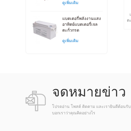
ดูเพิ่มเติม
แบตเตอรี่พลังงานแสง
ตะ
อาทิตย์แบตเตอรี่เจล
บ
ตะกั่วกรด
อา
รั
ดูเพิ่มเติม
ร
ป
ห
สิ
เซ
℃ 
อ
จดหมายข่าว
40
โปรดอ่าน โพสต์ ติดตาม และเรายินดีต้อนรับค
℃
บอกเราว่าคุณคิดอย่างไร
ชา
ส