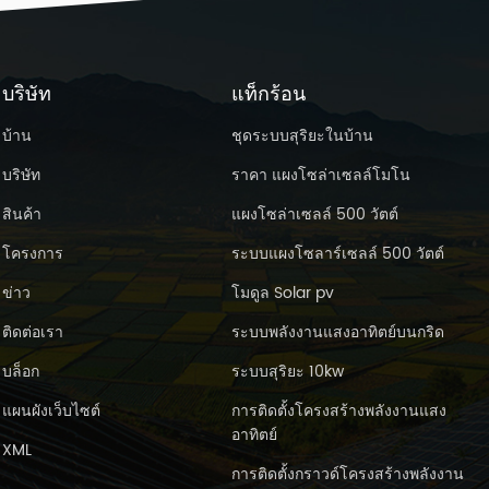
ใช้ลอย 13.6-13.8v การชดเชยอุณหภูมิ
20mv/℃ ปลดปล่อยตัวเอง 25 ℃ (77 ℉)
วามจุ หลังจากเก็บได้ 3 เดือน 91% หลังเก็บ
เดือน 82% หลังการเก็บรักษา 12 เดือน 64%
้อกำหนดอุณหภูมิสิ่งแวดล้อม อุณหภูมิการ
บริษัท
แท็กร้อน
ลดปล่อย -15-50℃ อุณหภูมิการชาร์จ 0-
40 ℃ อุณหภูมิในการจัดเก็บ -15-40℃
บ้าน
ชุดระบบสุริยะในบ้าน
ความต้านทานภายใน&สูงสุด.ปล่อยกระแส
บริษัท
ราคา แผงโซล่าเซลล์โมโน
แบตเตอรี่ที่ชาร์จเต็มแล้วที่อุณหภูมิ 25 ℃
(77 ℉) 4.5mΩ สูงสุด. กระแสไฟดิสชาร์จ
สินค้า
แผงโซล่าเซลล์ 500 วัตต์
1500a(5s) กระแสไฟฟ้าลัดวงจร 5000a
นาดและน้ำหนัก ระยะเวลา 330mm ความ
โครงการ
ระบบแผงโซลาร์เซลล์ 500 วัตต์
้าง 173mm ความสูง 217mm ความสูงรวม
222mm น้ำหนักอ้างอิง 30กก. แบตเตอรี่
ข่าว
โมดูล Solar pv
ารก่อสร้าง : การก่อสร้าง แผ่นบวก แผ่นลบ
อนเทนเนอร์ ปิดบัง วาล์วนิรภัย เทอร์มินัล
ติดต่อเรา
ระบบพลังงานแสงอาทิตย์บนกริด
วคั่น อิเล็กโทรไลต์ วัตถุดิบ ตะกั่ว dio xide
บล็อก
ระบบสุริยะ 10kw
ะกั่ว หน้าท้อง หน้าท้อง ยาง ทองแดง agm
glass กรดซัลฟูริก
แผนผังเว็บไซต์
การติดตั้งโครงสร้างพลังงานแสง
อาทิตย์
XML
การติดตั้งกราวด์โครงสร้างพลังงาน