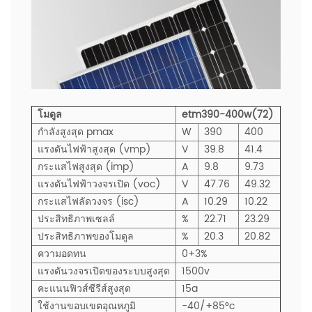
โมดูล
etm390-400w(72)
กำลังสูงสุด pmax
W
390
400
แรงดันไฟฟ้าสูงสุด (vmp)
V
39.8
41.4
กระแสไฟสูงสุด (imp)
A
9.8
9.73
แรงดันไฟฟ้าวงจรเปิด (voc)
V
47.76
49.32
กระแสไฟลัดวงจร (isc)
A
10.29
10.22
ประสิทธิภาพเซลล์
%
22.71
23.29
ประสิทธิภาพของโมดูล
%
20.3
20.82
ความอดทน
0+3%
แรงดันวงจรเปิดของระบบสูงสุด
1500v
คะแนนฟิวส์ซีรีส์สูงสุด
15a
ใช้งานขอบเขตอุณหภูมิ
-40/+85°c