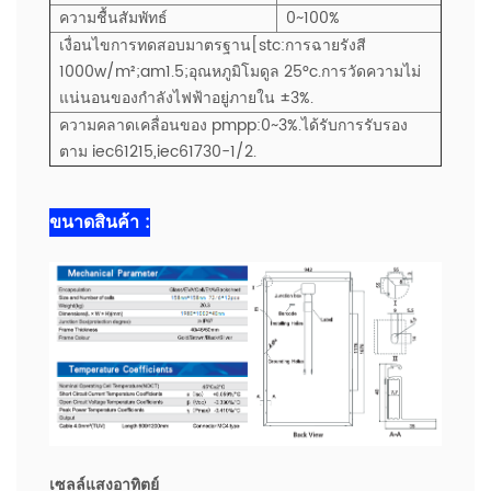
ความชื้นสัมพัทธ์
0~100%
เงื่อนไขการทดสอบมาตรฐาน[stc:การฉายรังสี
1000w/m²;am1.5;อุณหภูมิโมดูล 25°c.การวัดความไม่
แน่นอนของกำลังไฟฟ้าอยู่ภายใน ±3%.
ความคลาดเคลื่อนของ pmpp:0~3%.ได้รับการรับรอง
ตาม iec61215,iec61730-1/2.
ขนาดสินค้า :
เซลล์แสงอาทิตย์