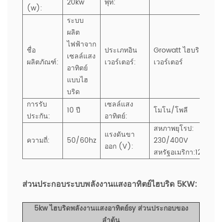
20kw
พุท:
(w):
ระบบ
ผลิต
ไฟฟ้าจาก
ชื่อ
ประเภทอิน
Growatt ไฮบริดอิน
เซลล์แสง
ผลิตภัณฑ์:
เวอร์เตอร์:
เวอร์เตอร์
อาทิตย์
แบบไฮ
บริด
การรับ
เซลล์แสง
10 ปี
โมโน/โพลี
ประกัน:
อาทิตย์:
สหภาพยุโรป:
แรงดันขา
ความถี่:
50/60hz
230/400V
ออก (V):
สหรัฐอเมริกา:120/24
ส่วนประกอบระบบพลังงานแสงอาทิตย์ไฮบริด 5KW:
5kw ไฮบริดพลังงานแสงอาทิตย์sy
ส่วนประกอบของ
ลำต้น