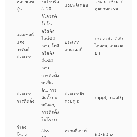
หมายเลข
ยะไฮบริด
โฮม
e, เชิงพาณิชย์,
แอปพลิเคชัน:
รุ่น:
3-20
อุตสาหกรรม
กิโลวัตต์
โมโน
คริสตัล
แผงเซลล์
ไลน์ซิลิ
กรดตะกั่ว, ลิเธียม
แสง
ประเภท
กอน, โพลี
ไอออน, แบตเตอรี่ลิเธี
อาทิตย์
แบตเตอรี่:
คริสตัล
ยม
ประเภท:
ลีนซิลิ
กอน
การติดตั้ง
บนพื้น
ดิน, การ
ประเภท
ประเภทตัว
ติดตั้งบน
mppt, mppt/pmw
การติดตั้ง:
ควบคุม:
หลังคา,
การติดตั้ง
ในโรงรถ
กำลัง
3kw-
ความถี่เอาท์
โหลด
50-60hz