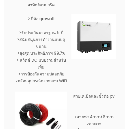
อาทิตย์แบบกริด
> ยี่ห้อ:growatt
>รับประกันมาตรฐาน 5 ปี
>สนับสนุนการทำงานแบบคู่
ขนาน
>สูงสุด.ประสิทธิภาพ 99.7%
> สวิตช์ DC แบบรวมสำหรับ
เพิ่ม
>การป้องกันความปลอดภัย
>พร้อมอุปกรณ์ตรวจสอบ WIFI
สายเคเบิลและขั้วต่อ pv
>สายdc 4mm/6mm
>สายac