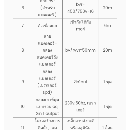
สาย bvr
bvr-
6
(สำหรับ
20m
450/750v-16
แบตเตอรี่)
เข้ากันได้กับ
7
ตัวเชื่อมต่อ
6m
mc4
สาย
แบตเตอรี่-
8
กล่อง
bv/rvv1*50mm
20m
แบตเตอรี่ถึง
แบตเตอรี่
กล่อง
แบตเตอรี่
9
2in1out
1 ชุด
(เบรกเกอร์,
spd)
กล่องเอาท์พุต
230v,50hz, เบรก
10
แบบรวม ac,
1 ชุด
เกอร์
2in 1 output
โครงสร้างการ
เหล็กอาบสังกะสี
11
ติดตั้ง、แค
หรืออลูมินัม
1 ล็อต