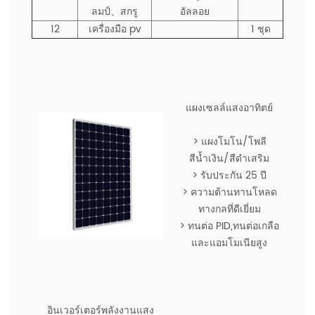
ลมป์、สกรู
อัลลอย
12
เครื่องมือ pv
1 ชุด
แผงเซลล์แสงอาทิตย์
> แผงโมโน/โพลี
สีน้ำเงิน/สีดำเสริม
> รับประกัน 25 ปี
> ความต้านทานโหลด
ทางกลที่ดีเยี่ยม
> ทนต่อ PID,ทนต่อเกลือ
และแอมโมเนียสูง
อินเวอร์เตอร์พลังงานแสง