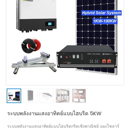
ระบบพลังงานแสงอาทิตย์แบบไฮบริด 5KW
ระบบพลังงานแสงอาทิตย์แบบไฮบริดกริดเชิงพาณิชย์ แผงโซลาร์