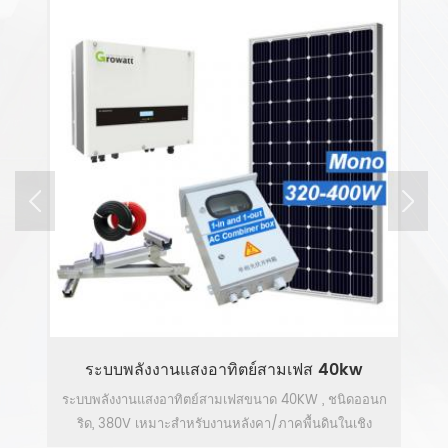
ระบบพลังงานแสงอาทิตย์สามเฟส 40kw
ก
ระบบพลังงานแสงอาทิตย์สามเฟสขนาด 40KW , ชนิดออนก
ร
ริด, 380V เหมาะสำหรับงานหลังคา/ภาคพื้นดินในเชิง
ลา